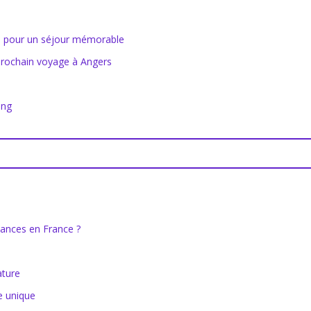
es pour un séjour mémorable
 prochain voyage à Angers
ing
cances en France ?
ature
e unique