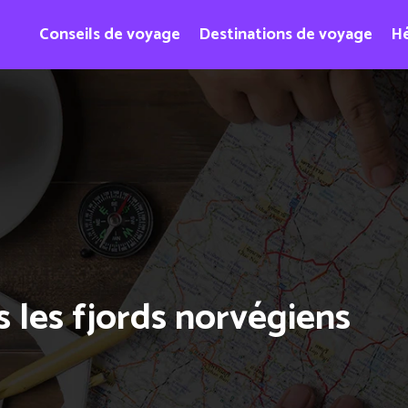
Conseils de voyage
Destinations de voyage
H
s les fjords norvégiens