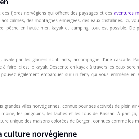
ten
st des fjords norvégiens qui offrent des paysages et des
aventures ma
des lacs calmes, des montagnes enneigées, des eaux cristallines. Ici, v
née, pêche en haute mer, kayak et camping, tout est possible. De p
 avalé par les glaciers scintillants, accompagné d’une cascade. Pa
se à faire ici est le kayak. Descente en kayak à travers les eaux serei
Vous pouvez également embarquer sur un ferry qui vous emmène en e
s grandes villes norvégiennes, connue pour ses activités de plein air
oine, les pingouins, les labbes et les fous de Bassan. À part ça,
itecture unique des maisons colorées de Bergen, connues comme les m
a culture norvégienne