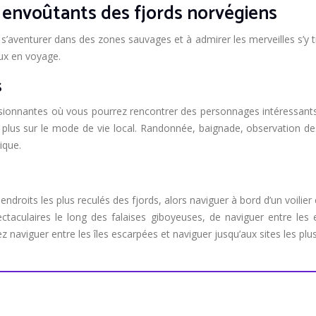
s envoûtants des fjords norvégiens
’aventurer dans des zones sauvages et à admirer les merveilles s’y tr
ieux en voyage.
s
ssionnantes où vous pourrez rencontrer des personnages intéressants 
 plus sur le mode de vie local. Randonnée, baignade, observation des
ique.
ndroits les plus reculés des fjords, alors naviguer à bord d’un voilier
taculaires le long des falaises giboyeuses, de naviguer entre les 
naviguer entre les îles escarpées et naviguer jusqu’aux sites les plus 