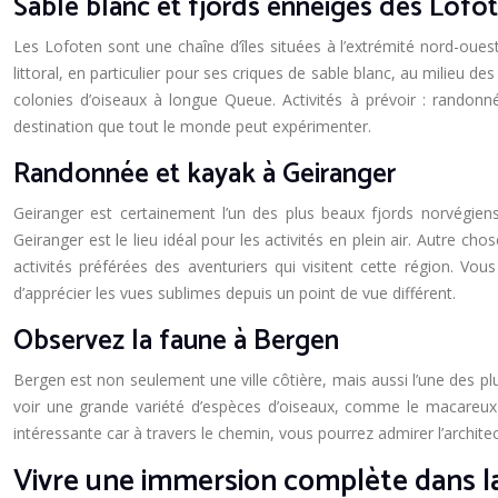
Sable blanc et fjords enneigés des Lofo
Les Lofoten sont une chaîne d’îles situées à l’extrémité nord-oue
littoral, en particulier pour ses criques de sable blanc, au milieu 
colonies d’oiseaux à longue Queue. Activités à prévoir : randon
destination que tout le monde peut expérimenter.
Randonnée et kayak à Geiranger
Geiranger est certainement l’un des plus beaux fjords norvégiens,
Geiranger est le lieu idéal pour les activités en plein air. Autre cho
activités préférées des aventuriers qui visitent cette région. 
d’apprécier les vues sublimes depuis un point de vue différent.
Observez la faune à Bergen
Bergen est non seulement une ville côtière, mais aussi l’une des plu
voir une grande variété d’espèces d’oiseaux, comme le macareux m
intéressante car à travers le chemin, vous pourrez admirer l’arch
Vivre une immersion complète dans l